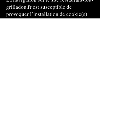
grilladou.fr est susceptible de
provoquer l’installation de cookie(s)
sur l’ordinateur de l’utilisateur. Un
cookie est un fichier de petite taille, qui
ne permet pas l’identification de
l’utilisateur, mais qui enregistre des
informations relatives à la navigation
d’un ordinateur sur un site. Les
données ainsi obtenues visent à
faciliter la navigation ultérieure sur le
site, et ont également vocation à
permettre diverses mesures de
fréquentation.
Le refus d’installation d’un cookie
peut entraîner l’impossibilité d’accéder
à certains services. L’utilisateur peut
toutefois configurer son ordinateur de
la manière suivante, pour refuser